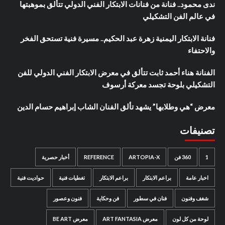
ندى محمود.. فنانة من فنانات الابتكار الفني الدولي تتألق بموهبتها
في عالم الفن التشكيلي
فنانة الابتكار اليمنية زهرة عبد الحكيم.. مسيرة فنية تستحق الفخر
والاحتفاء
الفنانة هناء أحمد ثابت تتألق في معرض الابتكار الفني الدولي للفن
التشكيلي بلوحة تجسد معركة أرسوف
معرض “هي وطلابها” يشهد تألق الفنان الشاب إبراهيم حسام الدين
تصنيفات
1
360 فن
ARTOPIA-X
REFERENCE
أخبار حصرية
اخبار عامة
براعم الابتكار
براعم الابتكار
تغطيات فنية
حواديت فنية
شغف وفنون
فنان في سطور
فن وحكاية
فنون وعصور
لوحة من كل لون
معرض ART FANTASIA
معرض BE ART