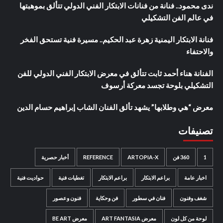
ندى محمود.. فنانة من فنانات الابتكار الفني الدولي تتألق بموهبتها
في عالم الفن التشكيلي
فنانة الابتكار اليمنية زهرة عبد الحكيم.. مسيرة فنية تستحق الفخر
والاحتفاء
الفنانة هناء أحمد ثابت تتألق في معرض الابتكار الفني الدولي للفن
التشكيلي بلوحة تجسد معركة أرسوف
معرض “هي وطلابها” يشهد تألق الفنان الشاب إبراهيم حسام الدين
تصنيفات
1
360 فن
ARTOPIA-X
REFERENCE
أخبار حصرية
اخبار عامة
براعم الابتكار
براعم الابتكار
تغطيات فنية
حواديت فنية
شغف وفنون
فنان في سطور
فن وحكاية
فنون وعصور
لوحة من كل لون
معرض ART FANTASIA
معرض BE ART