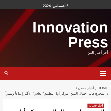
Ski
8 أغسطس، 2026
t
conten
Innovation
Press
أخر أخبار الفن
Primary
Menu
HOME
أخبار حصرية
المخرج هاني جمال الدين: مركز أول لتطبيق”إنعاش” الأكثر إبداعاً وتميزاً.
أخبار حصرية