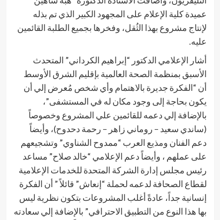
التليفزيون، وأضافت الاستاذة الدكتورة “هبة شاهين”
عميدة كلية الإعلام على المجهود الكبير الذي تم بذله
لإنتاج مشروع بهذا الثُقل، وفخرها بجميع الطلبة القائمين
عليه.
أشار الإعلامي الدكتور “إبراهيم الكرداني” المتحدث
الأسبق بمنظمة الصحة العالمية بإقليم الشرق الأوسط
أن “الفكرة جديرة بالاهتمام وأي شخص مُعرض إلي أن
يكون بحاجة إلى وجود مكان له في المستشفى”،
بالإضافة إلي دعمه للقائمين علي المشروع وخصوصاً
(ساندي سعيد – روماني زاهر – رحمة دحدوح)، وأيضاً
دعم الفنان ومذيع العرب “ممدوح الشناوي” وتشجيعهم
على عملهم ، وأيضاً دعم الإعلامي “خالد صلاح” مساعد
رئيس مجلس إدارة الشركة المتحدة للخدمات الإعلامية
لقطاع الصحافة لدعمه لحملة “إنعاش” قائلاً ” أن الفكرة
إنسانية جداً، عادةً أغلب المشروعات بتكون نظرية ليس
بها هذا النوع من التطبيق الاحترافي” بالإضافة إلي سعادته