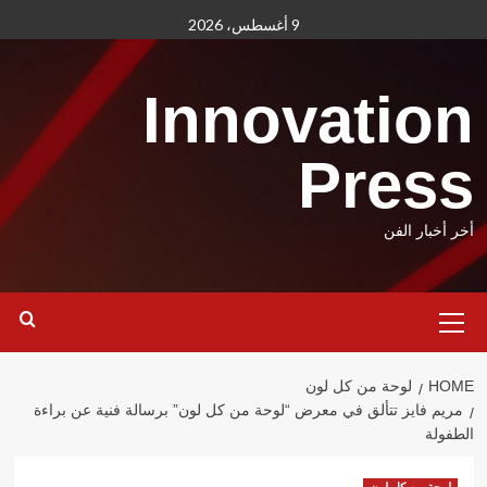
Ski
9 أغسطس، 2026
t
conten
Innovation
Press
أخر أخبار الفن
Primary
Menu
HOME
لوحة من كل لون
مريم فايز تتألق في معرض “لوحة من كل لون” برسالة فنية عن براءة
الطفولة