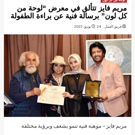
لوحة من كل لون
مريم فايز تتألق في معرض “لوحة من
كل لون” برسالة فنية عن براءة الطفولة
فريق العمل
24 يونيو، 2025
مريم فايز – موهبة فنية تنمو بشغف وبرؤية مختلفة