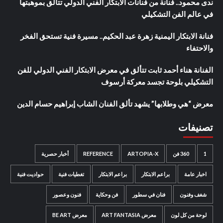
ندى محمود.. فنانة من فنانات الابتكار الفني الدولي تتألق بموهبتها
في عالم الفن التشكيلي
فنانة الابتكار اليمنية زهرة عبد الحكيم.. مسيرة فنية تستحق الفخر
والاحتفاء
الفنانة هناء أحمد ثابت تتألق في معرض الابتكار الفني الدولي للفن
التشكيلي بلوحة تجسد معركة أرسوف
معرض “هي وطلابها” يشهد تألق الفنان الشاب إبراهيم حسام الدين
تصنيفات
1
360 فن
ARTOPIA-X
REFERENCE
أخبار حصرية
اخبار عامة
براعم الابتكار
براعم الابتكار
تغطيات فنية
حواديت فنية
شغف وفنون
فنان في سطور
فن وحكاية
فنون وعصور
لوحة من كل لون
معرض ART FANTASIA
معرض BE ART