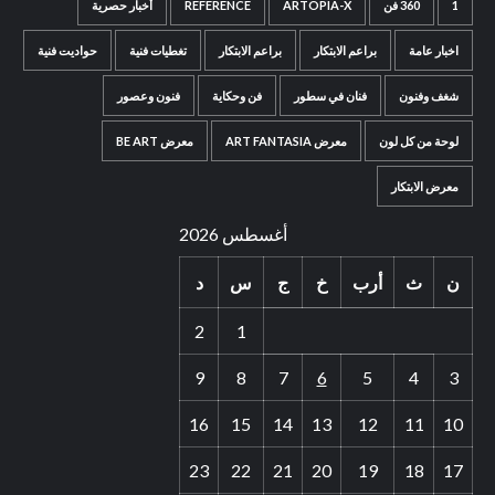
1
360 فن
ARTOPIA-X
REFERENCE
أخبار حصرية
اخبار عامة
براعم الابتكار
براعم الابتكار
تغطيات فنية
حواديت فنية
شغف وفنون
فنان في سطور
فن وحكاية
فنون وعصور
لوحة من كل لون
معرض ART FANTASIA
معرض BE ART
معرض الابتكار
أغسطس 2026
ن
ث
أرب
خ
ج
س
د
2
1
9
8
7
6
5
4
3
16
15
14
13
12
11
10
23
22
21
20
19
18
17