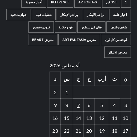
1
360 فن
ARTOPIA-X
REFERENCE
أخبار حصرية
اخبار عامة
براعم الابتكار
براعم الابتكار
تغطيات فنية
حواديت فنية
شغف وفنون
فنان في سطور
فن وحكاية
فنون وعصور
لوحة من كل لون
معرض ART FANTASIA
معرض BE ART
معرض الابتكار
أغسطس 2026
ن
ث
أرب
خ
ج
س
د
2
1
9
8
7
6
5
4
3
16
15
14
13
12
11
10
23
22
21
20
19
18
17