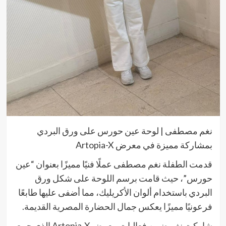
نغم مصطفى | لوحة عين حورس على ورق البردي
بمشاركة مميزة في معرض Artopia-X
قدمت الطفلة نغم مصطفى عملًا فنيًا مميزًا بعنوان “عين
حورس”، حيث قامت برسم اللوحة على شكل ورق
البردي باستخدام ألوان الأكريليك، مما أضفى عليها طابعًا
فرعونيًا مميزًا يعكس جمال الحضارة المصرية القديمة.
شاركت نغم ضمن فعاليات معرض Artopia-X الذي جمع