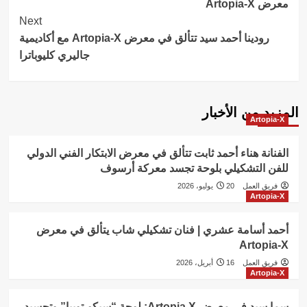
معرض Artopia-X
Next
رودينا أحمد سيد تتألق في معرض Artopia-X مع أكاديمية
جاليري كليوباترا
المزيد من الأخبار
Artopia-X
الفنانة هناء أحمد ثابت تتألق في معرض الابتكار الفني الدولي
للفن التشكيلي بلوحة تجسد معركة أرسوف
فريق العمل
20 يوليو، 2026
Artopia-X
أحمد أسامة عشري | فنان تشكيلي شاب يتألق في معرض
Artopia-X
فريق العمل
16 أبريل، 2026
Artopia-X
سما سيد في معرض Artopia X: لوحة “سيكو-توبيا” وتجسيد