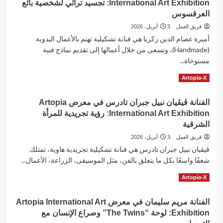
International Art Exhibition: تجسيد تراثي لشخصية بائع
داود
الأكريليك
في
العرقسوس
والمعجون
معرض
فريق العمل
3 أبريل، 2026
Artopia
أميرة عصام الدين زكريا هي فنانة تشكيلية تهتم بالأعمال اليدوية
X:
(Handmade)، وتسعى من خلال أعمالها إلى تقديم نماذج فنية
لوحة
“شعلة
مستوحاة...
الأمل”
Read
Read More
Artopia-X
تضيء
more
ظلام
about
الفن
الفنانة ڤيڤيان نبيل جبران تادرس في معرض Artopia
الفنانة
التشكيلي
International Art Exhibition: رؤية تجريدية للمرأة
أميرة
عصام
الشرقية
الدين
فريق العمل
3 أبريل، 2026
زكريا
ڤيڤيان نبيل جبران تادرس هي فنانة تشكيلية تجريدية هاوية، تمتلك
في
شغفًا واسعًا بكل ما يتعلق بالفن، مثل الموسيقى، الزراعة، الأعمال...
معرض
Artopia
Read
Read More
Artopia-X
International
more
Art
about
Exhibition:
الفنانة مريم سليمان في معرض Artopia International Art
الفنانة
تجسيد
Exhibition: لوحة “The Twins” وصراع الإنسان مع
ڤيڤيان
تراثي
نبيل