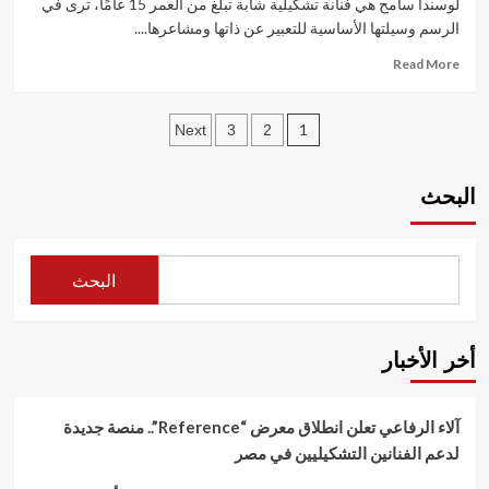
لوسندا سامح هي فنانة تشكيلية شابة تبلغ من العمر 15 عامًا، ترى في
في
الرسم وسيلتها الأساسية للتعبير عن ذاتها ومشاعرها....
معرض
Artopia
Read
Read More
International
more
Art
about
Exhibition:
تعدد
الفنانة
1
Next
3
2
تجربة
لوسندا
فنية
صفحات
سامح
تجمع
في
البحث
المقالات
بين
معرض
الطبيعة
Artopia
والإنسان
International
Art
البحث
Exhibition:
لوحة
تعبر
عن
أخر الأخبار
الضغط
النفسي
والصمود
آلاء الرفاعي تعلن انطلاق معرض “Reference”.. منصة جديدة
لدعم الفنانين التشكيليين في مصر