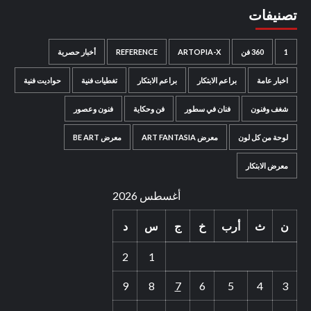
تصنيفات
1
360 فن
ARTOPIA-X
REFERENCE
أخبار حصرية
اخبار عامة
براعم الابتكار
براعم الابتكار
تغطيات فنية
حواديت فنية
شغف وفنون
فنان في سطور
فن وحكاية
فنون وعصور
لوحة من كل لون
معرض ART FANTASIA
معرض BE ART
معرض الابتكار
أغسطس 2026
ن
ث
أرب
خ
ج
س
د
2
1
9
8
7
6
5
4
3