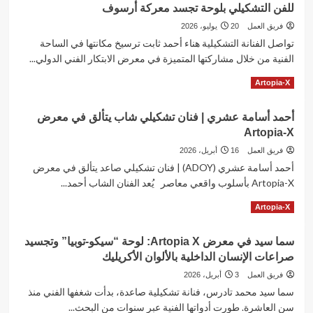
للفن التشكيلي بلوحة تجسد معركة أرسوف
فريق العمل
20 يوليو، 2026
تواصل الفنانة التشكيلية هناء أحمد ثابت ترسيخ مكانتها في الساحة
الفنية من خلال مشاركتها المتميزة في معرض الابتكار الفني الدولي...
Read
Read More
Artopia-X
more
about
أحمد أسامة عشري | فنان تشكيلي شاب يتألق في معرض
الفنانة
Artopia-X
هناء
أحمد
فريق العمل
16 أبريل، 2026
ثابت
أحمد أسامة عشري (ADOY) | فنان تشكيلي صاعد يتألق في معرض
تتألق
Artopia-X بأسلوب واقعي معاصر يُعد الفنان الشاب أحمد...
في
معرض
Read
Read More
Artopia-X
الابتكار
more
الفني
about
الدولي
سما سيد في معرض Artopia X: لوحة “سيكو-توبيا” وتجسيد
أحمد
للفن
صراعات الإنسان الداخلية بالألوان الأكريليك
أسامة
التشكيلي
عشري
فريق العمل
3 أبريل، 2026
بلوحة
|
سما سيد محمد تادرس، فنانة تشكيلية صاعدة، بدأت شغفها الفني منذ
تجسد
فنان
معركة
سن العاشرة. طورت أدواتها الفنية عبر سنوات من البحث...
تشكيلي