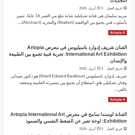
التحديات
لشخصية
جبران
بائع
فريق العمل
3 أبريل، 2026
تادرس
العرقسوس
مريم سليمان هي فنانة تشكيلية شابة تبلغ من العمر 16 عامًا، تتميز
في
بأسلوب فني يجمع بين الواقعية (Realism) والتجريد (Abstract)،...
معرض
Artopia
Read
Read More
Artopia-X
International
more
Art
about
Exhibition:
الفنان شريف إدوارد باسيليوس في معرض Artopia
الفنانة
رؤية
International Art Exhibition: تجربة فنية تجمع بين الطبيعة
مريم
تجريدية
سليمان
والإنسان
للمرأة
في
الشرقية
فريق العمل
3 أبريل، 2026
معرض
شريف إدوارد باسيليوس (Sherif Edward Basilious) هو دكتور صيدلي
Artopia
وفنان تشكيلي هاوٍ، استطاع أن يجمع بين مسيرته العلمية وشغفه
International
Art
بالفن،...
Exhibition:
Read
Read More
Artopia-X
لوحة
more
“The
about
Twins”
الفنانة لوسندا سامح في معرض Artopia International Art
الفنان
وصراع
Exhibition: لوحة تعبر عن الضغط النفسي والصمود
شريف
الإنسان
إدوارد
مع
فريق العمل
3 أبريل، 2026
باسيليوس
التحديات