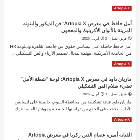
أرسوف
شاب
Read
Read More
Artopia-X
يتألق
more
في
about
معرض
أمل حافظ في معرض Artopia X: فن الديكور والبنوته
سما
Artopia-
المزينة بالألوان الأكريليك والمعجون
سيد
X
في
فريق العمل
3 أبريل، 2026
معرض
أمل حافظ حاصلة على ليسانس حقوق من جامعة القاهرة ودبلومة HR
Artopia
من الجامعة الأمريكية، مهتمة بمجال تصميم الأزياء والفن التشكيلي،...
X:
لوحة
Read
Read More
Artopia-X
“سيكو-
more
توبيا”
about
وتجسيد
ماريان داود في معرض Artopia X: لوحة “شعلة الأمل”
أمل
صراعات
تضيء ظلام الفن التشكيلي
حافظ
الإنسان
في
فريق العمل
3 أبريل، 2026
الداخلية
معرض
ماريان داود فنانة تشكيلية من محافظة الفيوم، حاصلة على ليسانس
بالألوان
Artopia
الأكريليك
الآداب، نجحت في الجمع بين دراستها الجامعية وموهبتها الفنية لتترك...
X:
فن
Read
Read More
Artopia-X
الديكور
more
والبنوته
about
المزينة
الفنانة أميرة عصام الدين زكريا في معرض Artopia
ماريان
بالألوان