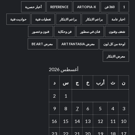
1
360 فن
ARTOPIA-X
REFERENCE
أخبار حصرية
اخبار عامة
براعم الابتكار
براعم الابتكار
تغطيات فنية
حواديت فنية
شغف وفنون
فنان في سطور
فن وحكاية
فنون وعصور
لوحة من كل لون
معرض ART FANTASIA
معرض BE ART
معرض الابتكار
أغسطس 2026
ن
ث
أرب
خ
ج
س
د
2
1
9
8
7
6
5
4
3
16
15
14
13
12
11
10
23
22
21
20
19
18
17