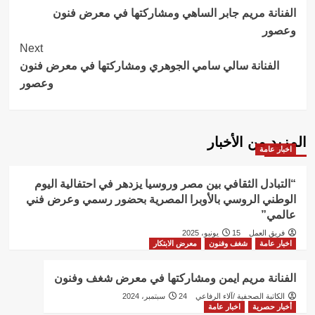
الفنانة مريم جابر الساهي ومشاركتها في معرض فنون
Navigation
وعصور
Next
الفنانة سالي سامي الجوهري ومشاركتها في معرض فنون
وعصور
المزيد من الأخبار
اخبار عامة
“التبادل الثقافي بين مصر وروسيا يزدهر في احتفالية اليوم
الوطني الروسي بالأوبرا المصرية بحضور رسمي وعرض فني
عالمي”
فريق العمل
15 يونيو، 2025
اخبار عامة
شغف وفنون
معرض الابتكار
الفنانة مريم ايمن ومشاركتها في معرض شغف وفنون
الكاتبة الصحفية /آلاء الرفاعي
24 سبتمبر، 2024
أخبار حصرية
اخبار عامة