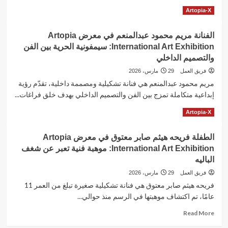
مصرية
Read
Read More
Artopia-X
ومشاركتها
more
في
about
معرض
الفنانة مريم محمود عبدالمنعم في معرض Artopia
الفنانة
Artopia-
International Art Exhibition: سيمفونية الحرية بين الفن
الشيماء
X
حمادة
والتصميم الداخلي
عبد
فريق العمل
29 مارس، 2026
الوهاب
مريم محمود عبدالمنعم هي فنانة تشكيلية ومصممة داخلية، تقدّم رؤية
في
إبداعية متكاملة تمزج بين الفن والتصميم الداخلي بهدف خلق فراغات...
معرض
Artopia
Read
Read More
Artopia-X
X
more
International
about
Art
الطفلة فريحه هيثم صابر معتوق في معرض Artopia
الفنانة
Exhibition:
International Art Exhibition: موهبة فنية تعبر عن شغف
مريم
لوحة
محمود
الباليه
“بين
عبدالمنعم
سطور
فريق العمل
29 مارس، 2026
في
المعرفة”
فريحه هيثم صابر معتوق هي فنانة تشكيلية صغيرة تبلغ من العمر 11
معرض
عامًا، تم اكتشاف موهبتها في الرسم منذ حوالي...
Artopia
International
Read
Read More
Art
more
Exhibition: