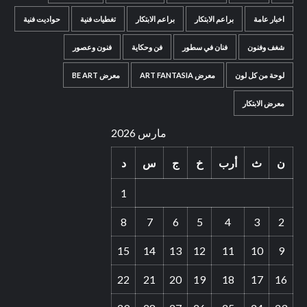
اخبار عامة
براعم الابتكار
براعم الابتكار
تغطيات فنية
حواديت فنية
شغف وفنون
فنان في سطور
فن وحكاية
فنون وعصور
لوحة من كل لون
معرض ART FANTASIA
معرض BE ART
معرض الابتكار
مارس 2026
ن
ث
أرب
خ
ج
س
د
1
8
7
6
5
4
3
2
15
14
13
12
11
10
9
22
21
20
19
18
17
16