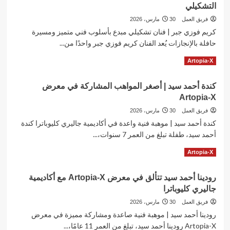
التشكيلي
فريق العمل
30 مارس، 2026
كريم فوزي جبر | فنان تشكيلي مبدع بأسلوب فني متميز ومسيرة
حافلة بالإنجازات يُعد الفنان كريم فوزي جبر واحدًا من...
Read
Read More
Artopia-X
more
about
كندة أحمد سيد | أصغر المواهب المشاركة في معرض
كريم
Artopia-X
فوزي
جبر
فريق العمل
30 مارس، 2026
يتألق
كندة أحمد سيد | موهبة فنية واعدة في أكاديمية جاليري كليوباترا كندة
في
أحمد سيد، طفلة تبلغ من العمر 7 سنوات،...
معرض
Artopia-
Read
Read More
Artopia-X
X
more
للفنون
about
والإبداع
رودينا أحمد سيد تتألق في معرض Artopia-X مع أكاديمية
كندة
التشكيلي
جاليري كليوباترا
أحمد
سيد
فريق العمل
30 مارس، 2026
|
رودينا أحمد سيد | موهبة فنية صاعدة ومشاركة مميزة في معرض
أصغر
Artopia-X رودينا أحمد سيد، تبلغ من العمر 11 عامًا،...
المواهب