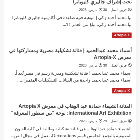
تحت إشراف جاليري كليوباترا
مصطفى
Artopia-
|
فريق العمل
30 مارس، 2026
X
لوحة
تيا محمد أحمد زكي | موهبة فنية صاعدة في أكاديمية جاليري كليوباترا
مفتاح
تيا محمد أحمد زكي، تبلغ من العمر 11...
الحياة
داخل
Read
Read More
Artopia-X
عين
more
حورس
about
في
أسماء محمد عبدالحميد | فنانة تشكيلية مصرية ومشاركتها في
تيا
معرض
معرض Artopia-X
محمد
Artopia-
أحمد
فريق العمل
30 مارس، 2026
X
زكي
أسماء محمد عبدالحميد | فنانة تشكيلية ومدربة رسم في مصر تُعد أ.
ضمن
أسماء محمد عبدالحميد واحدة من الفنانات التشكيليات المتميزات...
المشاركين
في
Read
Read More
Artopia-X
معرض
more
Artopia-
about
X
الفنانة الشيماء حمادة عبد الوهاب في معرض Artopia X
أسماء
تحت
International Art Exhibition: لوحة “بين سطور المعرفة”
محمد
إشراف
عبدالحميد
فريق العمل
29 مارس، 2026
جاليري
|
الشيماء حمادة عبد الوهاب هي فنانة تشكيلية وطالبة في كلية الفنون
كليوباترا
فنانة
التطبيقية بالتجمع الخامس قسم Decorations، تعمل في مجال الفن...
تشكيلية