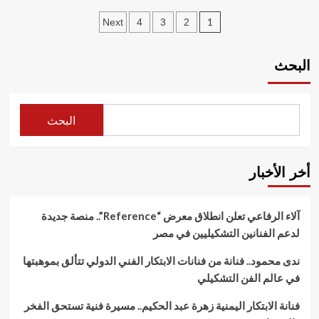
about
سيمفونية
تعدد
الطفلة
1
Next
4
3
2
الحرية
فريحه
بين
صفحات
هيثم
الفن
صابر
البحث
المقالات
والتصميم
معتوق
الداخلي
في
معرض
Artopia
البحث
International
Art
Exhibition:
موهبة
أخر الأخبار
فنية
تعبر
عن
آلاء الرفاعي تعلن انطلاق معرض “Reference”.. منصة جديدة
شغف
لدعم الفنانين التشكيليين في مصر
الباليه
ندى محمود.. فنانة من فنانات الابتكار الفني الدولي تتألق بموهبتها
في عالم الفن التشكيلي
فنانة الابتكار اليمنية زهرة عبد الحكيم.. مسيرة فنية تستحق الفخر