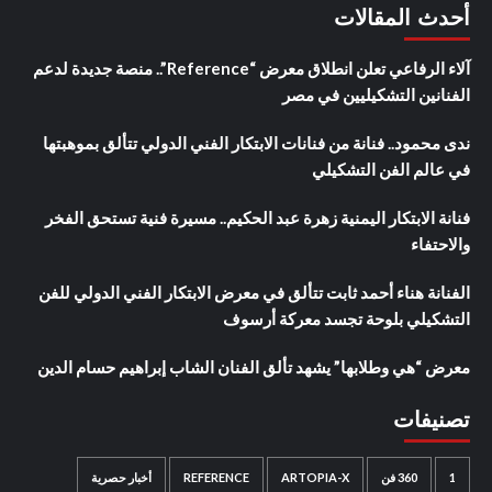
أحدث المقالات
آلاء الرفاعي تعلن انطلاق معرض “Reference”.. منصة جديدة لدعم
الفنانين التشكيليين في مصر
ندى محمود.. فنانة من فنانات الابتكار الفني الدولي تتألق بموهبتها
في عالم الفن التشكيلي
فنانة الابتكار اليمنية زهرة عبد الحكيم.. مسيرة فنية تستحق الفخر
والاحتفاء
الفنانة هناء أحمد ثابت تتألق في معرض الابتكار الفني الدولي للفن
التشكيلي بلوحة تجسد معركة أرسوف
معرض “هي وطلابها” يشهد تألق الفنان الشاب إبراهيم حسام الدين
تصنيفات
1
360 فن
ARTOPIA-X
REFERENCE
أخبار حصرية