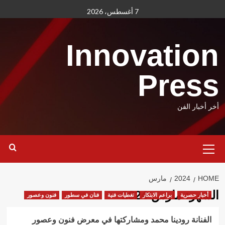
Ski
7 أغسطس، 2026
t
conten
Innovation
Press
أخر أخبار الفن
Primary
Menu
HOME
2024
مارس
الشهر:
مارس 2024
أخبار حصرية
براعم الابتكار
تغطيات فنية
فنان في سطور
فنون وعصور
الفنانة رودينا محمد ومشاركتها في معرض فنون وعصور