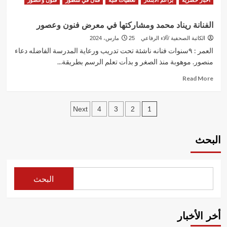
أخبار حصرية
براعم الابتكار
تغطيات فنية
فنان في سطور
فنون وعصور
فنون
more
وعصور
about
الفنانة ريناد محمد ومشاركتها في معرض فنون وعصور
الفنانة
جنى
الكاتبة الصحفية /آلاء الرفاعي
25 مارس، 2024
أحمد
العمر : ٩سنوات فنانه ناشئة تحت تدريب ورعاية المدرسة الفاضله دعاء
ومشاركتها
منصور. موهوبة منذ الصغر و بدأت تعلم الرسم بطريقة...
في
معرض
Read
Read More
فنون
more
وعصور
about
تعدد
الفنانة
1
Next
4
3
2
ريناد
صفحات
محمد
ومشاركتها
البحث
المقالات
في
معرض
فنون
وعصور
البحث
أخر الأخبار