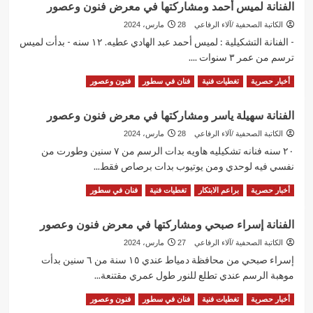
الفنانة لميس أحمد ومشاركتها في معرض فنون وعصور
الفنانة
سما
الكاتبة الصحفية /آلاء الرفاعي
28 مارس، 2024
سيد
- الفنانة التشكيلية : لميس أحمد عبد الهادي عطيه. ١٢ سنه - بدأت لميس
ومشاركتها
ترسم من عمر ٣ سنوات ....
في
معرض
Read
Read More
أخبار حصرية
تغطيات فنية
فنان في سطور
فنون وعصور
فنون
more
وعصور
about
الفنانة سهيلة ياسر ومشاركتها في معرض فنون وعصور
الفنانة
لميس
الكاتبة الصحفية /آلاء الرفاعي
28 مارس، 2024
أحمد
٢٠ سنه فنانه تشكيليه هاويه بدات الرسم من ٧ سنين وطورت من
ومشاركتها
نفسي فيه لوحدي ومن يوتيوب بدات برصاص فقط...
في
معرض
Read
Read More
أخبار حصرية
براعم الابتكار
تغطيات فنية
فنان في سطور
فنون
more
وعصور
about
الفنانة إسراء صبحي ومشاركتها في معرض فنون وعصور
الفنانة
سهيلة
الكاتبة الصحفية /آلاء الرفاعي
27 مارس، 2024
ياسر
إسراء صبحي من محافظة دمياط عندي ١٥ سنة من ٦ سنين بدأت
ومشاركتها
موهبة الرسم عندي تطلع للنور طول عمري مقتنعة...
في
معرض
Read
Read More
أخبار حصرية
تغطيات فنية
فنان في سطور
فنون وعصور
فنون
more