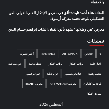
والاحتفاء
الفنانة هناء أحمد ثابت تتألق في معرض الابتكار الفني الدولي للفن
التشكيلي بلوحة تجسد معركة أرسوف
معرض “هي وطلابها” يشهد تألق الفنان الشاب إبراهيم حسام الدين
تصنيفات
1
360 فن
ARTOPIA-X
REFERENCE
أخبار حصرية
اخبار عامة
براعم الابتكار
براعم الابتكار
تغطيات فنية
حواديت فنية
شغف وفنون
فنان في سطور
فن وحكاية
فنون وعصور
لوحة من كل لون
معرض ART FANTASIA
معرض BE ART
معرض الابتكار
أغسطس 2026