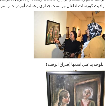
واديت كورسات اطفال ورسمت جداري وعملت أوردرات رسم وح
اللوحه بتاعتي اسمها (صراع الوقت )