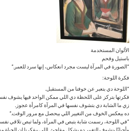
الألوان المستخدمة
باستيل وفحم
“الصورة في المرآة ليست مجرد انعكاس، إنها سرد للعمر.”
فكرة اللوحة:
“اللوحة دي بتعبر عن خوفنا من المستقبل.
فكرتها بتركز على اللحظة دي اللي ممكن الواحد فيها يشوف نفسه
زي ما الشابة دي بتشوف نفسها في المرآة كامرأة عجوز.
ده بيعكس الخوف من التغيير اللي بيحصل مع مرور الوقت.”
“في اللوحة، رسمت شابة بتبص في المرآة، ولما تبص تلاقي نفس
وأحيانًا بنشوف التغيير ده بشكل مفاجئ. اللي بيفكرنا إن الحياة مش