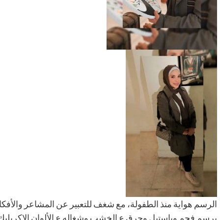
الرسم هواية منذ الطفولة، مع شغف للتعبير عن المشاعر والأفكا
برسم فحم وباستيل وحرق ع الخشب وشغاله ع الألوان الاكريليك