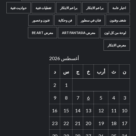
اخبار عامة
براعم الابتكار
براعم الابتكار
تغطيات فنية
حواديت فنية
شغف وفنون
فنان في سطور
فن وحكاية
فنون وعصور
لوحة من كل لون
معرض ART FANTASIA
معرض BE ART
معرض الابتكار
أغسطس 2026
ن
ث
أرب
خ
ج
س
د
2
1
9
8
7
6
5
4
3
16
15
14
13
12
11
10
23
22
21
20
19
18
17
30
29
28
27
26
25
24