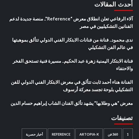
أحدث المقالات
آلاء الرفاعي تعلن انطلاق معرض “Reference”.. منصة جديدة لدعم
الفنانين التشكيليين في مصر
ندى محمود.. فنانة من فنانات الابتكار الفني الدولي تتألق بموهبتها
في عالم الفن التشكيلي
فنانة الابتكار اليمنية زهرة عبد الحكيم.. مسيرة فنية تستحق الفخر
والاحتفاء
الفنانة هناء أحمد ثابت تتألق في معرض الابتكار الفني الدولي للفن
التشكيلي بلوحة تجسد معركة أرسوف
معرض “هي وطلابها” يشهد تألق الفنان الشاب إبراهيم حسام الدين
تصنيفات
1
360 فن
ARTOPIA-X
REFERENCE
أخبار حصرية