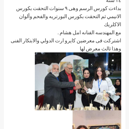
١٤ سنه
بداءت كورس الرسم وهى ٩ سنوات التحقت بكورس
الانيمي ثم التحقت بكورس البورتريه والفحم وألوان
الاكلريك
مع المهندسه الفنانه امل هشام .
اشتركت فى معرضين كايرو ارت الدولي والابتكار الفنى
وهذا ثالث معرض لها