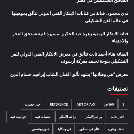
ندى محمود.. فنانة من فنانات الابتكار الفني الدولي تتألق بموهبتها
في عالم الفن التشكيلي
فنانة الابتكار اليمنية زهرة عبد الحكيم.. مسيرة فنية تستحق الفخر
والاحتفاء
الفنانة هناء أحمد ثابت تتألق في معرض الابتكار الفني الدولي للفن
التشكيلي بلوحة تجسد معركة أرسوف
معرض “هي وطلابها” يشهد تألق الفنان الشاب إبراهيم حسام الدين
تصنيفات
1
360 فن
ARTOPIA-X
REFERENCE
أخبار حصرية
اخبار عامة
براعم الابتكار
براعم الابتكار
تغطيات فنية
حواديت فنية
شغف وفنون
فنان في سطور
فن وحكاية
فنون وعصور