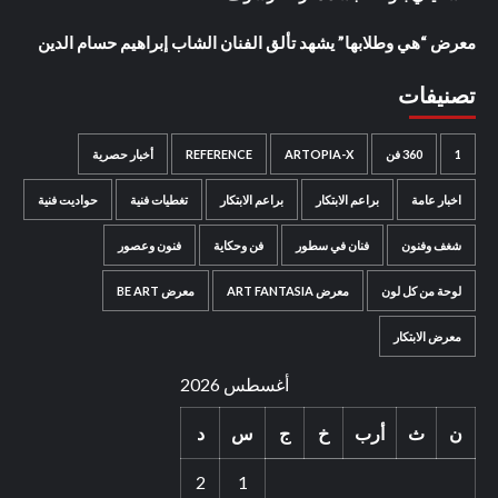
معرض “هي وطلابها” يشهد تألق الفنان الشاب إبراهيم حسام الدين
تصنيفات
1
360 فن
ARTOPIA-X
REFERENCE
أخبار حصرية
اخبار عامة
براعم الابتكار
براعم الابتكار
تغطيات فنية
حواديت فنية
شغف وفنون
فنان في سطور
فن وحكاية
فنون وعصور
لوحة من كل لون
معرض ART FANTASIA
معرض BE ART
معرض الابتكار
أغسطس 2026
ن
ث
أرب
خ
ج
س
د
2
1