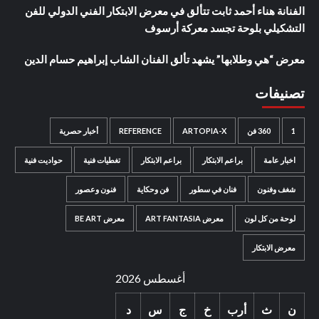
الفنانة هناء أحمد ثابت تتألق في معرض الابتكار الفني الدولي للفن
التشكيلي بلوحة تجسد معركة أرسوف
معرض “هي وطلابها” يشهد تألق الفنان الشاب إبراهيم حسام الدين
تصنيفات
1
360 فن
ARTOPIA-X
REFERENCE
أخبار حصرية
اخبار عامة
براعم الابتكار
براعم الابتكار
تغطيات فنية
حواديت فنية
شغف وفنون
فنان في سطور
فن وحكاية
فنون وعصور
لوحة من كل لون
معرض ART FANTASIA
معرض BE ART
معرض الابتكار
أغسطس 2026
ن
ث
أرب
خ
ج
س
د