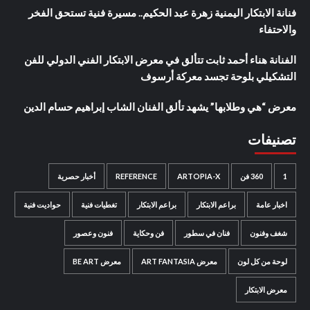
فنانة الابتكار اليمنية زهرة عبد الحكيم.. مسيرة فنية تستحق الفخر
والاحتفاء
الفنانة هناء أحمد ثابت تتألق في معرض الابتكار الفني الدولي للفن
التشكيلي بلوحة تجسد معركة أرسوف
معرض “هي وطلابها” يشهد تألق الفنان الشاب إبراهيم حسام الدين
تصنيفات
1
360 فن
ARTOPIA-X
REFERENCE
أخبار حصرية
اخبار عامة
براعم الابتكار
براعم الابتكار
تغطيات فنية
حواديت فنية
شغف وفنون
فنان في سطور
فن وحكاية
فنون وعصور
لوحة من كل لون
معرض ART FANTASIA
معرض BE ART
معرض الابتكار