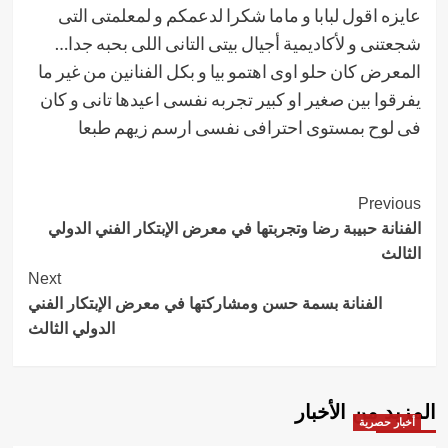
عايزه اقول لبابا و ماما شكرا لدعمكم و لمعلمتى التى
شجعتنى و لأكاديمية أجيال بيتى التانى اللى بحبه جدا…
المعرض كان حلو اوى اهتمو بيا و بكل الفنانين من غير ما
يفرقوا بين صغير او كبير تجربه نفسى اعيدها تانى و كان
فى لوح بمستوى احترافى نفسى ارسم زيهم طبعا
Post
Previous
الفنانة حبيبة رضا وتجربتها في معرض الإبتكار الفني الدولي
Navigation
الثالث
Next
الفنانة بسمة حسن ومشاركتها في معرض الإبتكار الفني
الدولي الثالث
المزيد من الأخبار
أخبار حصرية