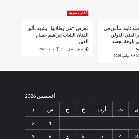
أخبار حصرية
أحمد ثابت تتألق في
معرض “هي وطلابها” يشهد تألق
 الفني الدولي
الفنان الشاب إبراهيم حسام
ي بلوحة تجسد
الدين
ف
فريق العمل
11 مايو، 2026
 يوليو، 2026
أغسطس 2026
ن
ث
أرب
خ
ج
س
د
2
1
9
8
7
6
5
4
3