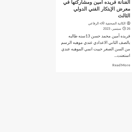
الفنانة فريده امين ومشاركتها في
معرض الإبتكار الفني الدولي
الثالث
الكاتبة الصحفية /آلاء الرفاعي
26 سبتمبر، 2023
فريده أمين محمد حسن 13سنه طالبه
بالصف الثاني الاعدادي عندي موهبه الرسم
من السن الصغر حبيت انمي الموهبه عندي
استعنت...
Read
Read More
more
about
الفنانة
فريده
امين
ومشاركتها
في
معرض
الإبتكار
الفني
الدولي
الثالث