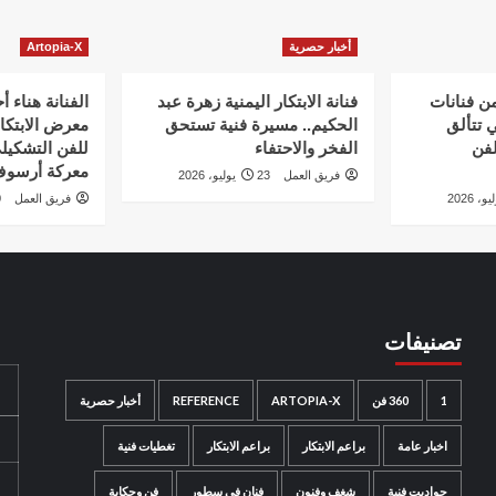
أخبار حصرية
Artopia-X
من فنانات
فنانة الابتكار اليمنية زهرة عبد
الفنانة هناء 
ي تتألق
الحكيم.. مسيرة فنية تستحق
معرض الابتكار
لفن
الفخر والاحتفاء
للفن التشكيل
معركة أرسو
فريق العمل
23 يوليو، 2026
فريق العمل
20
تصنيفات
1
360 فن
ARTOPIA-X
REFERENCE
أخبار حصرية
اخبار عامة
براعم الابتكار
براعم الابتكار
تغطيات فنية
حواديت فنية
شغف وفنون
فنان في سطور
فن وحكاية