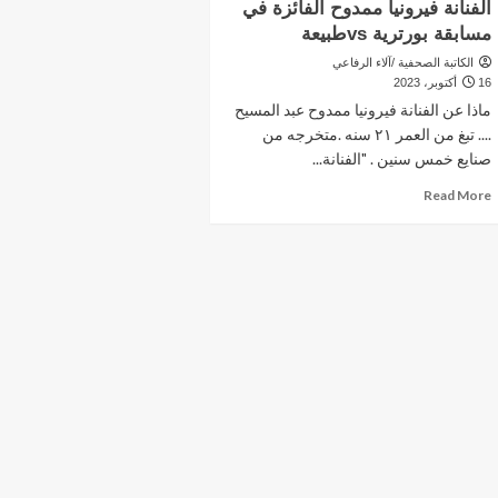
الفنانة فيرونيا ممدوح الفائزة في
مسابقة بورترية vsطبيعة
الكاتبة الصحفية /آلاء الرفاعي
16 أكتوبر، 2023
ماذا عن الفنانة فيرونيا ممدوح عبد المسيح
.... تبغ من العمر ٢١ سنه .متخرجه من
صنايع خمس سنين . "الفنانة...
Read
Read More
more
about
الفنانة
فيرونيا
ممدوح
الفائزة
في
مسابقة
بورترية
vsطبيعة