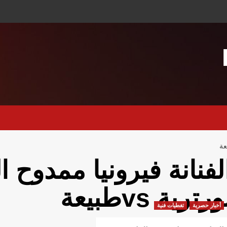
لفنانة فيرونيا ممدوح 
ورترية vsطبيعة
أخبار حصرية
تغطيات فنية