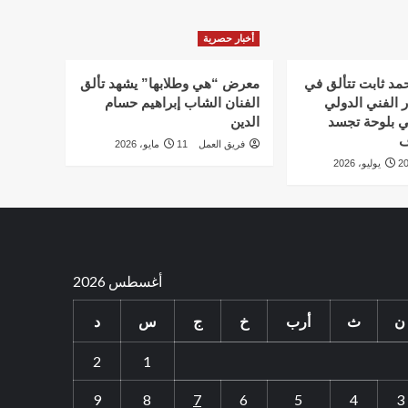
أخبار حصرية
أحمد ثابت تتألق في
معرض “هي وطلابها” يشهد تألق
 الفني الدولي
الفنان الشاب إبراهيم حسام
ي بلوحة تجسد
الدين
ف
فريق العمل
11 مايو، 2026
 يوليو، 2026
أغسطس 2026
ن
ث
أرب
خ
ج
س
د
2
1
9
8
7
6
5
4
3