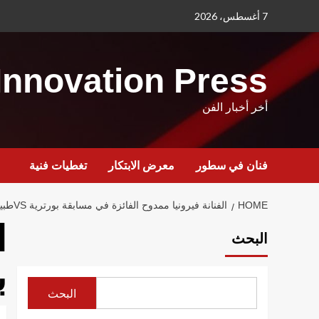
Ski
7 أغسطس، 2026
t
conten
Innovation Press
أخر أخبار الفن
فنان في سطور
معرض الابتكار
تغطيات فنية
HOME
الفنانة فيرونيا ممدوح الفائزة في مسابقة بورترية VSطبيعة
ا
البحث
ب
البحث