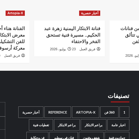
أخبار حصرية
Artopia-X
من فنانات
فنانة الابتكار اليمنية زهرة عبد
الفنانة هناء 
ي تتألق
الحكيم.. مسيرة فنية تستحق
معرض الابتكار
لفن
الفخر والاحتفاء
للفن التشكيل
معركة أرسو
فريق العمل
23 يوليو، 2026
فريق العمل
20
تصنيفات
1
360 فن
ARTOPIA-X
REFERENCE
أخبار حصرية
اخبار عامة
براعم الابتكار
براعم الابتكار
تغطيات فنية
حواديت فنية
شغف وفنون
فنان في سطور
فن وحكاية