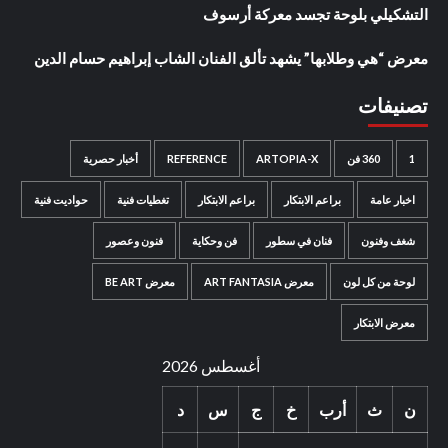
التشكيلي بلوحة تجسد معركة أرسوف
معرض “هي وطلابها” يشهد تألق الفنان الشاب إبراهيم حسام الدين
تصنيفات
1
360 فن
ARTOPIA-X
REFERENCE
أخبار حصرية
اخبار عامة
براعم الابتكار
براعم الابتكار
تغطيات فنية
حواديت فنية
شغف وفنون
فنان في سطور
فن وحكاية
فنون وعصور
لوحة من كل لون
معرض ART FANTASIA
معرض BE ART
معرض الابتكار
أغسطس 2026
ن
ث
أرب
خ
ج
س
د