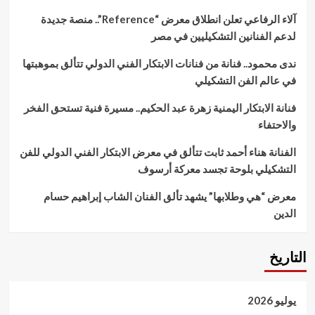
مع
آلاء الرفاعي تعلن انطلاق معرض “Reference”.. منصة جديدة
الشباب
بملتقي
لدعم الفنانين التشكيليين في مصر
شبابنا
يصنع
ندى محمود.. فنانة من فنانات الابتكار الفني الدولي تتألق بموهبتها
مستقبلنا
في عالم الفن التشكيلي
فنانة الابتكار اليمنية زهرة عبد الحكيم.. مسيرة فنية تستحق الفخر
والاحتفاء
الفنانة هناء أحمد ثابت تتألق في معرض الابتكار الفني الدولي للفن
التشكيلي بلوحة تجسد معركة أرسوف
معرض “هي وطلابها” يشهد تألق الفنان الشاب إبراهيم حسام
الدين
التاريخ
يوليو 2026