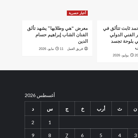
أخبار حصرية
أحمد ثابت تتألق في
معرض “هي وطلابها” يشهد تألق
 الفني الدولي
الفنان الشاب إبراهيم حسام
ي بلوحة تجسد
الدين
ف
فريق العمل
11 مايو، 2026
 يوليو، 2026
أغسطس 2026
ن
ث
أرب
خ
ج
س
د
2
1
9
8
7
6
5
4
3