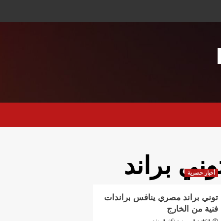
وني براند
أخبار حصرية
توني براند مصري ينافس براندات
فنية من الخارج