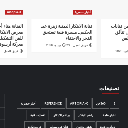
أخبار حصرية
Artopia-X
من فنانات
فنانة الابتكار اليمنية زهرة عبد
الفنانة هناء 
ي تتألق
الحكيم.. مسيرة فنية تستحق
معرض الابتكار
لفن
الفخر والاحتفاء
للفن التشكيل
معركة أرسو
فريق العمل
23 يوليو، 2026
فريق العمل
20
تصنيفات
1
360 فن
ARTOPIA-X
REFERENCE
أخبار حصرية
اخبار عامة
براعم الابتكار
براعم الابتكار
تغطيات فنية
حواديت فنية
شغف وفنون
فنان في سطور
فن وحكاية