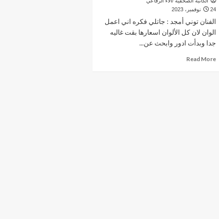
الكاتبة الصحفية /آلاء الرفاعي
24 نوفمبر، 2023
الفنان توني أمجد : جاتلي فكره اني اعمل
الوان لان كل الألوان اسعارها بقت غاليه
جدا وبدأت ادور وابحث عن...
Read
Read More
more
about
توني
براند
مصري
ينافس
براندات
فنية
من
الخارج