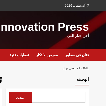
Ski
7 أغسطس، 2026
t
conten
Innovation Press
أخر أخبار الفن
فنان في سطور
معرض الابتكار
تغطيات فنية
HOME
توني براند
ت
البحث
البحث