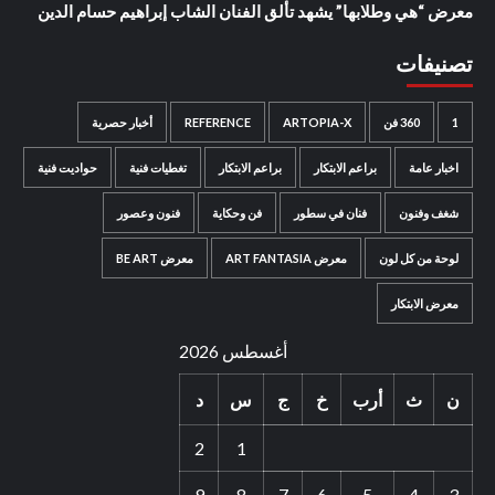
معرض “هي وطلابها” يشهد تألق الفنان الشاب إبراهيم حسام الدين
تصنيفات
1
360 فن
ARTOPIA-X
REFERENCE
أخبار حصرية
اخبار عامة
براعم الابتكار
براعم الابتكار
تغطيات فنية
حواديت فنية
شغف وفنون
فنان في سطور
فن وحكاية
فنون وعصور
لوحة من كل لون
معرض ART FANTASIA
معرض BE ART
معرض الابتكار
أغسطس 2026
ن
ث
أرب
خ
ج
س
د
2
1
9
8
7
6
5
4
3