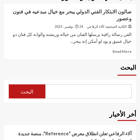
صالون الابتكار الفني الدولي يبحر مع خيال مبدعيه في فنون
وعصور
الكاتبة الصحفية /آلاء الرفاعي
24 نوفمبر، 2023
الفن رسالة راقية يرسلها الفنان من خياله وريشته والوانه كل فنان ذو
خيال عميق و يود لو أمكن إنه يبحر...
Read
Read More
more
about
البحث
صالون
الابتكار
الفني
الدولي
البحث
يبحر
مع
خيال
مبدعيه
أخر الأخبار
في
فنون
وعصور
آلاء الرفاعي تعلن انطلاق معرض “Reference”.. منصة جديدة