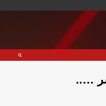
سر …..