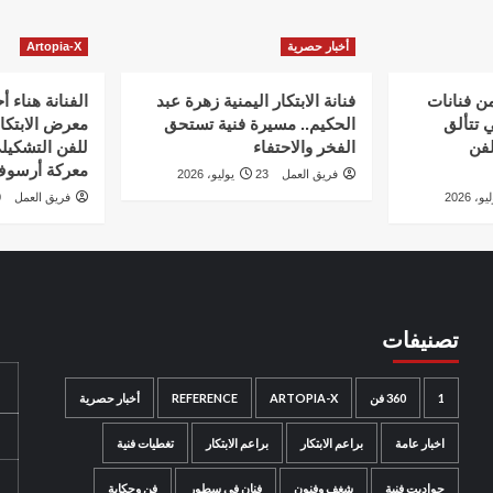
أخبار حصرية
Artopia-X
من فنانات
فنانة الابتكار اليمنية زهرة عبد
الفنانة هناء 
ي تتألق
الحكيم.. مسيرة فنية تستحق
معرض الابتكار
لفن
الفخر والاحتفاء
للفن التشكيل
معركة أرسو
فريق العمل
23 يوليو، 2026
فريق العمل
20
تصنيفات
1
360 فن
ARTOPIA-X
REFERENCE
أخبار حصرية
اخبار عامة
براعم الابتكار
براعم الابتكار
تغطيات فنية
حواديت فنية
شغف وفنون
فنان في سطور
فن وحكاية