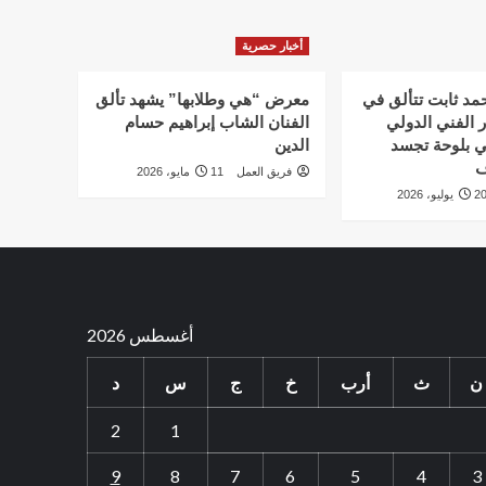
أخبار حصرية
أحمد ثابت تتألق في
معرض “هي وطلابها” يشهد تألق
 الفني الدولي
الفنان الشاب إبراهيم حسام
ي بلوحة تجسد
الدين
ف
فريق العمل
11 مايو، 2026
 يوليو، 2026
أغسطس 2026
ن
ث
أرب
خ
ج
س
د
2
1
9
8
7
6
5
4
3